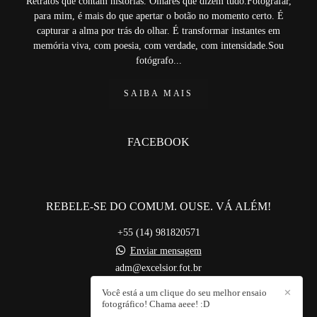
Retratos que contam histórias. Olhares que dizem tudo.Fotografar,
para mim, é mais do que apertar o botão no momento certo. É
capturar a alma por trás do olhar. É transformar instantes em
memória viva, com poesia, com verdade, com intensidade.Sou
fotógrafo...
SAIBA MAIS
FACEBOOK
REBELE-SE DO COMUM. OUSE. VÁ ALÉM!
+55 (14) 981820571
Enviar mensagem
adm@excelsior.fot.br
Bauru / SP
Você está a um clique do seu melhor ensaio
✕
fotográfico! Chama aeee! :D