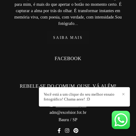
para mim, é mais do que apertar o botão no momento certo. É
capturar a alma por trás do olhar. É transformar instantes em
memória viva, com poesia, com verdade, com intensidade.Sou
fotógrafo...
SAIBA MAIS
FACEBOOK
REBELE-SE DO COMUM. OUSE. VÁ ALÉM!
Você está a um clique do seu melhor ensaio
✕
+55 (14) 981820571
fotográfico! Chama aeee! :D
Enviar mensagem
adm@excelsior.fot.br
Bauru / SP