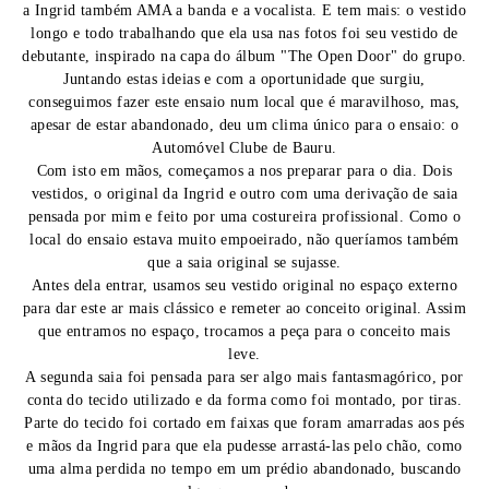
a Ingrid também AMA a banda e a vocalista. E tem mais: o vestido
longo e todo trabalhando que ela usa nas fotos foi seu vestido de
debutante, inspirado na capa do álbum "The Open Door" do grupo.
Juntando estas ideias e com a oportunidade que surgiu,
conseguimos fazer este ensaio num local que é maravilhoso, mas,
apesar de estar abandonado, deu um clima único para o ensaio: o
Automóvel Clube de Bauru.
Com isto em mãos, começamos a nos preparar para o dia. Dois
vestidos, o original da Ingrid e outro com uma derivação de saia
pensada por mim e feito por uma costureira profissional. Como o
local do ensaio estava muito empoeirado, não queríamos também
que a saia original se sujasse.
Antes dela entrar, usamos seu vestido original no espaço externo
para dar este ar mais clássico e remeter ao conceito original. Assim
que entramos no espaço, trocamos a peça para o conceito mais
leve.
A segunda saia foi pensada para ser algo mais fantasmagórico, por
conta do tecido utilizado e da forma como foi montado, por tiras.
Parte do tecido foi cortado em faixas que foram amarradas aos pés
e mãos da Ingrid para que ela pudesse arrastá-las pelo chão, como
uma alma perdida no tempo em um prédio abandonado, buscando