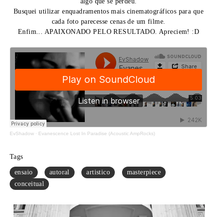
algo que se perdeu.
Busquei utilizar enquadramentos mais cinematográficos para que
cada foto parecesse cenas de um filme.
Enfim... APAIXONADO PELO RESULTADO. Apreciem! :D
EvShadow
·
Evanescence Lost In Paradise (Acoustic AmpRocks)
Tags
ensaio
autoral
artistico
masterpiece
conceitual