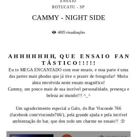
ENSAIO
BOTUCATU - SP
CAMMY - NIGHT SIDE
4695
visualizações
A H H H H H H H, Q U E E N S A I O F A N
T Á S T I C O ! ! ! ! !
Eu to MEGA ENCANTADO com esse ensaio, e essa parte é uma
das partes mais phodas que já tive o prazer de fotografar! Muita
alma envolvida neste ensaio magnífico!
Cammy, um pouco mais de sua incrível personalidade, presença e
beleza ao mundo!!! ^_^
Um agradecimento especial a Galo, do Bar Visconde 766
(facebook.com/visconde766/), pela grande ajuda e pela incrível
ambientação do bar, que deu todo um charme no ensaio!! :D