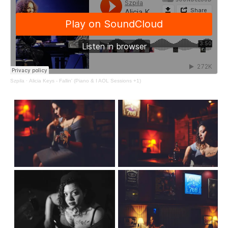
Szpila
·
Alicia Keys - Fallin' (Piano & I AOL Sessions +1)