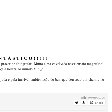
Á S T I C O ! ! ! ! !
razer de fotografar! Muita alma envolvida neste ensaio magnífico!
nça e beleza ao mundo!!! ^_^
juda e pela incrível ambientação do bar, que deu todo um charme no