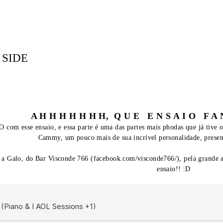
 SIDE
A H H H H H H H, Q U E E N S A I O F A N T 
esse ensaio, e essa parte é uma das partes mais phodas que já tive o p
Cammy, um pouco mais de sua incrível personalidade, prese
a Galo, do Bar Visconde 766 (facebook.com/visconde766/), pela grande a
ensaio!! :D