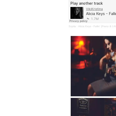
Szpila
·
Alicia Keys - Fallin' (Piano & I