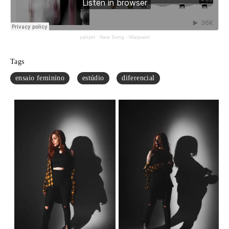
yahyel
·
New Song - Warpaint
Tags
ensaio feminino
estúdio
diferencial