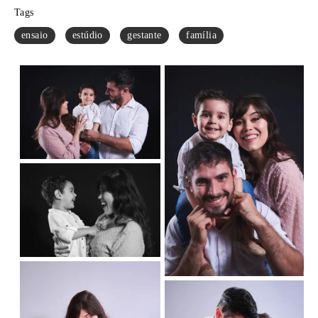
Tags
ensaio
estúdio
gestante
família