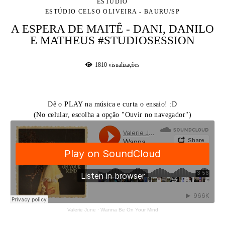
ESTÚDIO
ESTÚDIO CELSO OLIVEIRA - BAURU/SP
A ESPERA DE MAITÊ - DANI, DANILO
E MATHEUS #STUDIOSESSION
1810
visualizações
Dê o PLAY na música e curta o ensaio! :D
(No celular, escolha a opção "Ouvir no navegador")
Valerie June
·
Wanna Be On Your Mind