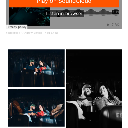
YousefHbk
·
Andrew Simple - You Shine