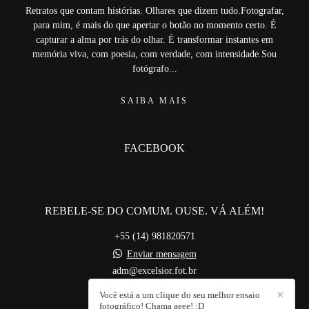
Retratos que contam histórias. Olhares que dizem tudo.Fotografar,
para mim, é mais do que apertar o botão no momento certo. É
capturar a alma por trás do olhar. É transformar instantes em
memória viva, com poesia, com verdade, com intensidade.Sou
fotógrafo...
SAIBA MAIS
FACEBOOK
REBELE-SE DO COMUM. OUSE. VÁ ALÉM!
+55 (14) 981820571
Enviar mensagem
adm@excelsior.fot.br
Bauru / SP
Você está a um clique do seu melhor ensaio
✕
fotográfico! Chama aeee! :D