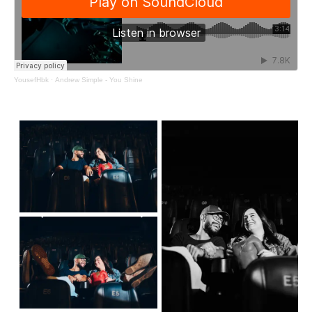
YousefHbk
·
Andrew Simple - You Shine