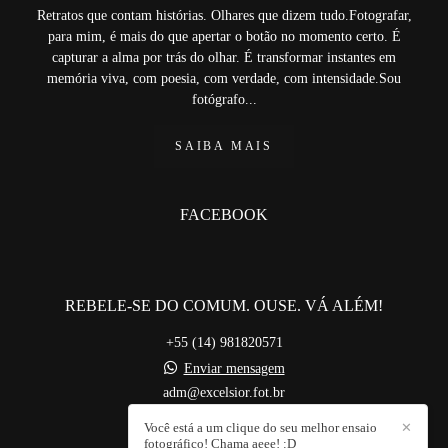
Retratos que contam histórias. Olhares que dizem tudo.Fotografar,
para mim, é mais do que apertar o botão no momento certo. É
capturar a alma por trás do olhar. É transformar instantes em
memória viva, com poesia, com verdade, com intensidade.Sou
fotógrafo...
SAIBA MAIS
FACEBOOK
REBELE-SE DO COMUM. OUSE. VÁ ALÉM!
+55 (14) 981820571
Enviar mensagem
adm@excelsior.fot.br
Bauru / SP
Você está a um clique do seu melhor ensaio
✕
fotográfico! Chama aeee! :D