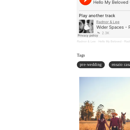
Radnor & Lee
·
Hello My Beloved - Ra
Tags
pre-wedding
ensaio cas