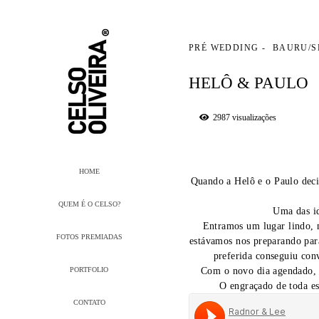
PRÉ WEDDING
BAURU/S
HELÔ & PAULO
2987
visualizações
HOME
Quando a Helô e o Paulo dec
QUEM É O CELSO?
Uma das id
Entramos um lugar lindo, m
FOTOS PREMIADAS
estávamos nos preparando par
preferida conseguiu con
PORTFOLIO
Com o novo dia agendado, c
O engraçado de toda es
CONTATO