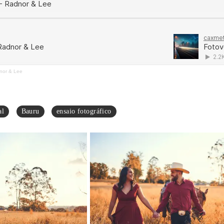
dnor & Lee
al
Bauru
ensaio fotográfico