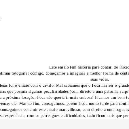
P
Este ensaio tem história para contar, do iníci
idiram fotografar comigo, começamos a imaginar a melhor forma de conta
suas vidas.
eias foi o ensaio com o cavalo. Mal sabíamos que o Foca iria ser o grande
as que possuía algumas peculiaridades (com direito a uma patrulha surpr
a a próxima locação, Foca não queria ir mais embora! Ficamos um bom tem
vencer ele! Mas no fim, conseguimos, porém ficou muito tarde para conti
onseguimos concluir este ensaio maravilhoso, com direito a uma fogueira
sa experiência, com os perrengues e dificuldades, tudo ficou mais que per