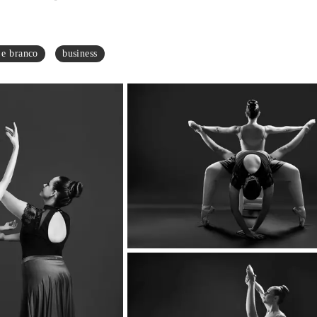
 e branco
business