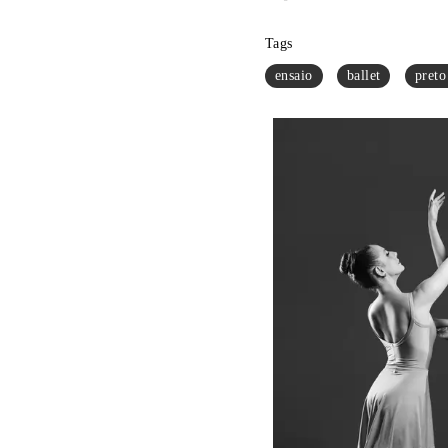
Tags
ensaio
ballet
preto