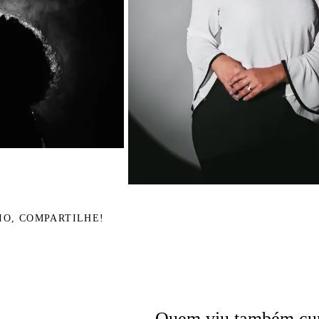
IO, COMPARTILHE!
Quem viu também cur