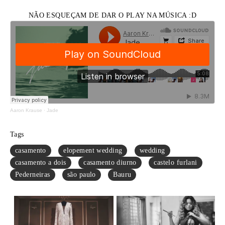
NÃO ESQUEÇAM DE DAR O PLAY NA MÚSICA :D
Aaron Krause
·
Jade
Tags
casamento
elopement wedding
wedding
casamento a dois
casamento diurno
castelo furlani
Pederneiras
são paulo
Bauru