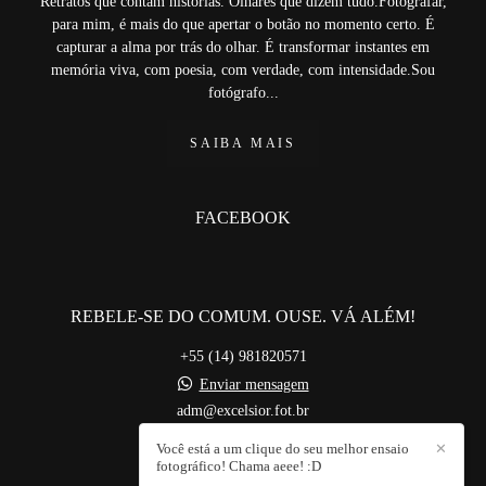
Retratos que contam histórias. Olhares que dizem tudo.Fotografar,
para mim, é mais do que apertar o botão no momento certo. É
capturar a alma por trás do olhar. É transformar instantes em
memória viva, com poesia, com verdade, com intensidade.Sou
fotógrafo...
SAIBA MAIS
FACEBOOK
REBELE-SE DO COMUM. OUSE. VÁ ALÉM!
+55 (14) 981820571
Enviar mensagem
adm@excelsior.fot.br
Bauru / SP
Você está a um clique do seu melhor ensaio
✕
fotográfico! Chama aeee! :D