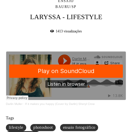
ENSAIO
BAURU/SP
LARYSSA - LIFESTYLE
1413
visualizações
Darlin Muller
·
If it makes you happy (Cover by Darlin) Sheryl Crow
Tags
lifestyle
photoshoot
ensaio fotográfico