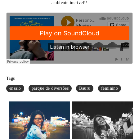
ambiente incrível!!
Tags
ensaio
parque de diversões
Bauru
feminino