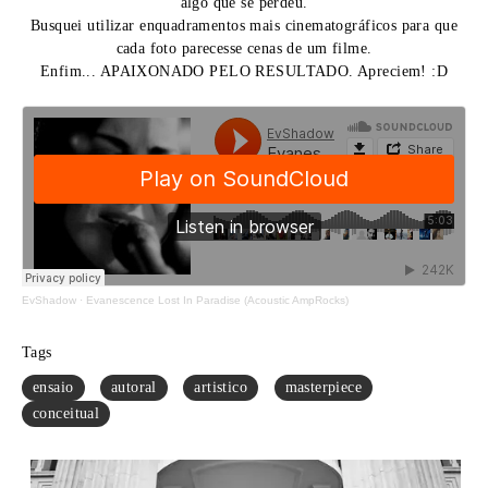
algo que se perdeu.
Busquei utilizar enquadramentos mais cinematográficos para que
cada foto parecesse cenas de um filme.
Enfim... APAIXONADO PELO RESULTADO. Apreciem! :D
EvShadow
·
Evanescence Lost In Paradise (Acoustic AmpRocks)
Tags
ensaio
autoral
artistico
masterpiece
conceitual