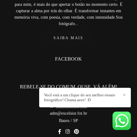
para mim, é mais do que apertar o botão no momento certo. É
capturar a alma por trás do olhar. É transformar instantes em
memória viva, com poesia, com verdade, com intensidade.Sou
fotógrafo...
SAIBA MAIS
FACEBOOK
REBELE-SE DO COMUM. OUSE. VÁ ALÉM!
Você está a um clique do seu melhor ensaio
✕
+55 (14) 981820571
fotográfico! Chama aeee! :D
Enviar mensagem
adm@excelsior.fot.br
Bauru / SP