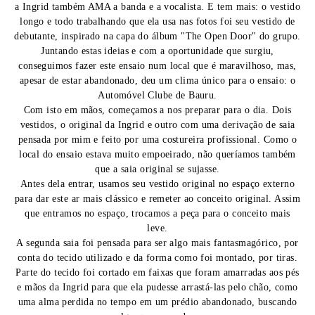
a Ingrid também AMA a banda e a vocalista. E tem mais: o vestido
longo e todo trabalhando que ela usa nas fotos foi seu vestido de
debutante, inspirado na capa do álbum "The Open Door" do grupo.
Juntando estas ideias e com a oportunidade que surgiu,
conseguimos fazer este ensaio num local que é maravilhoso, mas,
apesar de estar abandonado, deu um clima único para o ensaio: o
Automóvel Clube de Bauru.
Com isto em mãos, começamos a nos preparar para o dia. Dois
vestidos, o original da Ingrid e outro com uma derivação de saia
pensada por mim e feito por uma costureira profissional. Como o
local do ensaio estava muito empoeirado, não queríamos também
que a saia original se sujasse.
Antes dela entrar, usamos seu vestido original no espaço externo
para dar este ar mais clássico e remeter ao conceito original. Assim
que entramos no espaço, trocamos a peça para o conceito mais
leve.
A segunda saia foi pensada para ser algo mais fantasmagórico, por
conta do tecido utilizado e da forma como foi montado, por tiras.
Parte do tecido foi cortado em faixas que foram amarradas aos pés
e mãos da Ingrid para que ela pudesse arrastá-las pelo chão, como
uma alma perdida no tempo em um prédio abandonado, buscando