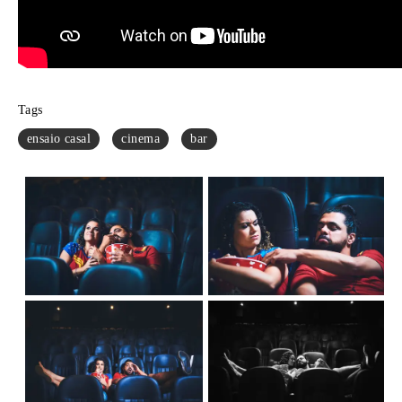
Tags
ensaio casal
cinema
bar