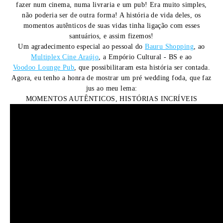
fazer num cinema, numa livraria e um pub! Era muito simples,
não poderia ser de outra forma! A história de vida deles, os
momentos autênticos de suas vidas tinha ligação com esses
santuários, e assim fizemos!
Um agradecimento especial ao pessoal do
Bauru Shopping
, ao
Multiplex Cine Araújo
, a Empório Cultural - BS e ao
Voodoo Lounge Pub
, que possibilitaram esta história ser contada.
Agora, eu tenho a honra de mostrar um pré wedding foda, que faz
jus ao meu lema:
MOMENTOS AUTÊNTICOS, HISTÓRIAS INCRÍVEIS