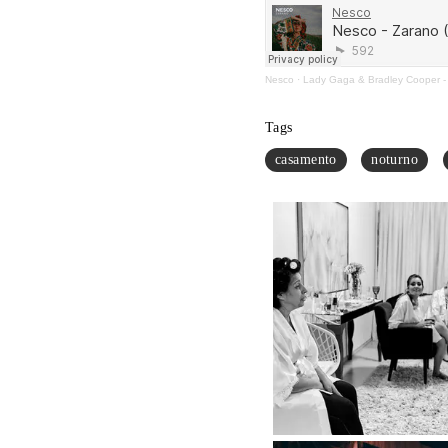
Nesco
·
Lady Gaga & Bradley Cooper -
Tags
casamento
noturno