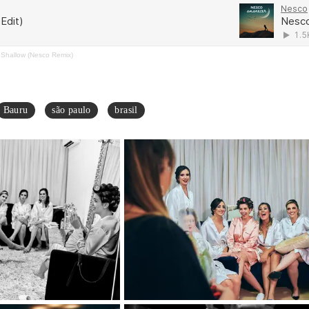
 Shallow (Nesco Remix)
Bauru
são paulo
brasil