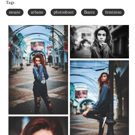
Tags
ensaio
urbano
photoshoot
Bauru
feminino