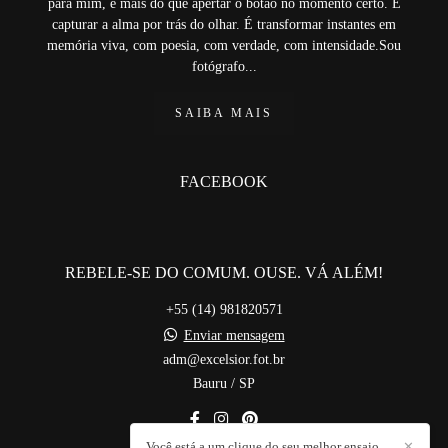
para mim, é mais do que apertar o botão no momento certo. É
capturar a alma por trás do olhar. É transformar instantes em
memória viva, com poesia, com verdade, com intensidade.Sou
fotógrafo...
SAIBA MAIS
FACEBOOK
REBELE-SE DO COMUM. OUSE. VÁ ALÉM!
+55 (14) 981820571
Enviar mensagem
adm@excelsior.fot.br
Bauru / SP
Você está a um clique do seu melhor ensaio
✕