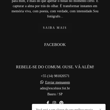
para mim, é mais do que apertar o botão no momento certo. É
capturar a alma por trás do olhar. É transformar instantes em
memória viva, com poesia, com verdade, com intensidade.Sou
fotógrafo...
SAIBA MAIS
FACEBOOK
REBELE-SE DO COMUM. OUSE. VÁ ALÉM!
+55 (14) 981820571
Enviar mensagem
adm@excelsior.fot.br
Bauru / SP
Você está a um clique do seu melhor ensaio
✕