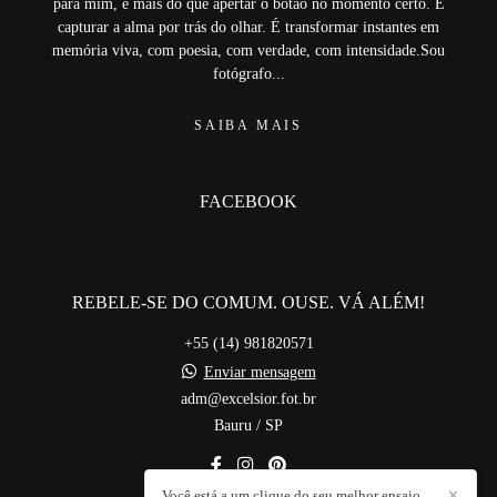
para mim, é mais do que apertar o botão no momento certo. É
capturar a alma por trás do olhar. É transformar instantes em
memória viva, com poesia, com verdade, com intensidade.Sou
fotógrafo...
SAIBA MAIS
FACEBOOK
REBELE-SE DO COMUM. OUSE. VÁ ALÉM!
+55 (14) 981820571
Enviar mensagem
adm@excelsior.fot.br
Bauru / SP
Você está a um clique do seu melhor ensaio
✕