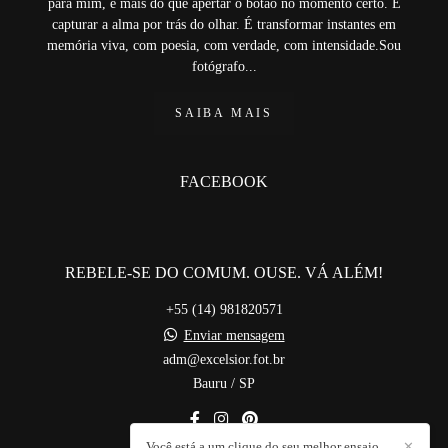
para mim, é mais do que apertar o botão no momento certo. É
capturar a alma por trás do olhar. É transformar instantes em
memória viva, com poesia, com verdade, com intensidade.Sou
fotógrafo...
SAIBA MAIS
FACEBOOK
REBELE-SE DO COMUM. OUSE. VÁ ALÉM!
+55 (14) 981820571
Enviar mensagem
adm@excelsior.fot.br
Bauru / SP
Você está a um clique do seu melhor ensaio
✕